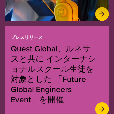
プレスリリース
Quest Global、ルネサ
スと共に インターナシ
ョナルスクール生徒を
対象とした 「Future
Global Engineers
Event」を開催